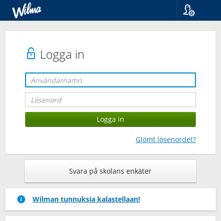
Språk
Suomi
Svenska
Logga in
English
Glömt lösenordet?
Svara på skolans enkäter
Wilman tunnuksia kalastellaan!