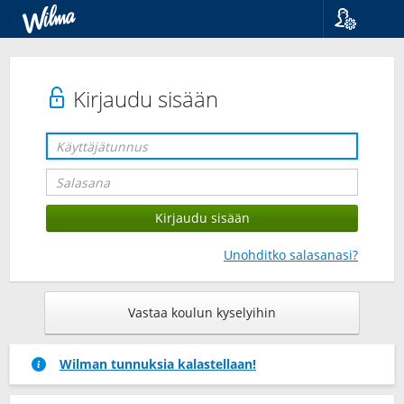
Kieli
Suomi
Svenska
Kirjaudu sisään
English
Unohditko salasanasi?
Vastaa koulun kyselyihin
Wilman tunnuksia kalastellaan!