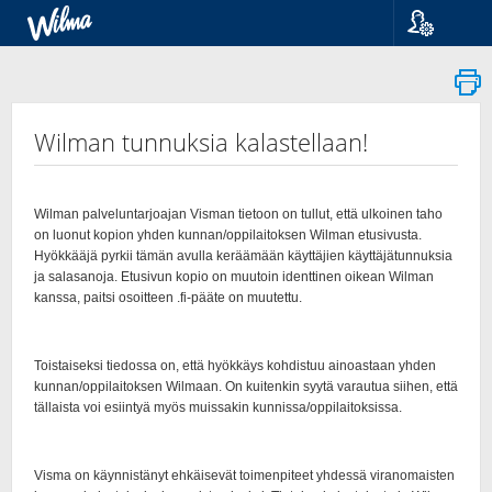
Språk
Suomi
Svenska
English
Wilman tunnuksia kalastellaan!