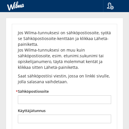
Kieli
Unohditko
Suomi
Svenska
salasanasi?
Jos Wilma-tunnuksesi on sähköpostiosoite, syötä
English
se Sähköpostiosoite-kenttään ja klikkaa Lähetä-
painiketta.
Jos Wilma-tunnuksesi on muu kuin
sähköpostiosoite, esim. etunimi.sukunimi tai
opiskelijanumero, täytä molemmat kentät ja
klikkaa sitten Lähetä-painiketta.
Saat sähköpostiisi viestin, jossa on linkki sivulle,
jolla salasana vaihdetaan.
Sähköpostiosoite
Käyttäjätunnus